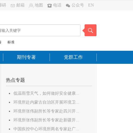
障碍
邮箱
地图
电话
公众号
EN
毒
标准
期刊专著
党群工作
热点专题
低温雨雪天气，如何做好安全健康...
环境所赴内蒙古自治区开展环境卫...
环境所张伟副所长等专家赴四川开...
环境所张伟副所长等专家赴新疆开...
中国疾控中心环境所两名专家赴广...