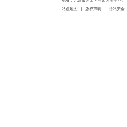
地址：北京市朝阳区潘家园南里7号 邮编：100
站点地图
|
版权声明
|
隐私安全