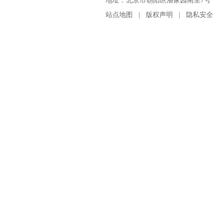
地址：北京市朝阳区潘家园南里7号 邮编：100
站点地图
|
版权声明
|
隐私安全