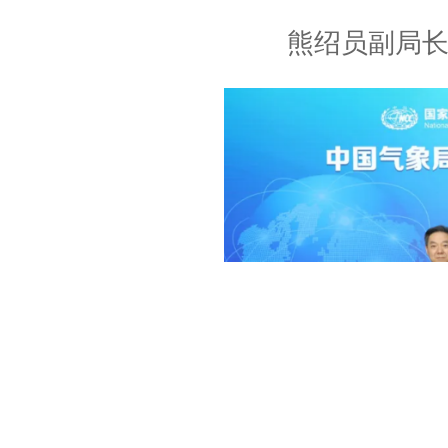
熊绍员副局