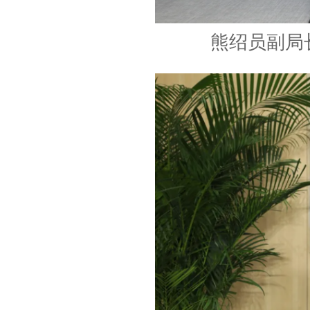
熊绍员副局