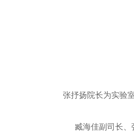
张抒扬院长为实验
臧海佳副司长、