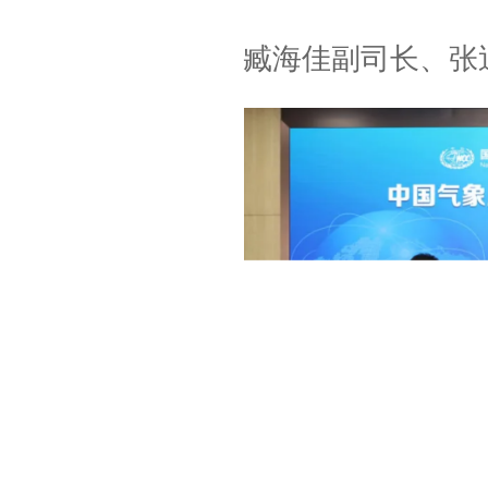
臧海佳副司长、张