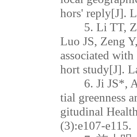
hors' reply[J].
5. Li TT, Zha
Luo JS, Zeng Y,
associated with
hort study[J]. 
6. Ji JS*, Ann
tial greenness a
gitudinal Healt
(3):e107-e115.