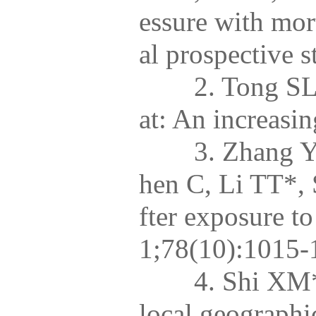
essure with mor
al prospective 
2. Tong SL*, 
at: An increasi
3. Zhang Y, M
hen C, Li TT*, 
fter exposure to
1;78(10):1015-
4. Shi XM*, L
local geographi