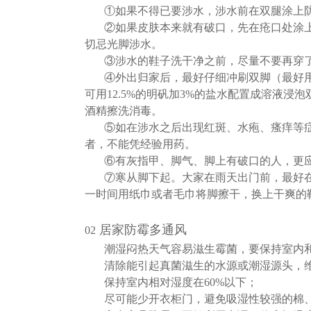
①如果不得已要涉水，涉水前在双腿涂上
②如果皮肤本来就有破口，先在疮口处涂
切忌光脚涉水。
③涉水的鞋子洗干净之前，尽量不要再穿
④外出归家后，最好仔细冲刷双脚（最好
可用12.5%的明矾加3%的盐水配置成溶液浸
酒精擦洗消毒。
⑤如在涉水之后出现红斑、水疱、瘙痒等
者，不能凭经验用药。
⑥有灰指甲、脚气、脚上有破口的人，更
⑦寒从脚下起。大家在雨天出门前，最好
一时间用纸巾或者毛巾将脚擦干，换上干爽的
居家防霉多通风
02
潮湿闷热天气容易滋生霉菌，要保持室内
清除能引起真菌滋生的水源或潮湿源头，
保持室内相对湿度在60%以下；
尽可能少开衣柜门，避免吸湿性较强的棉