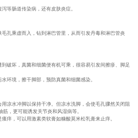
腹泻等肠道传染病，还有皮肤炎症。
肤毛孔乘虚而入，钻到淋巴管里，从而引发丹毒和淋巴管炎
遭到破坏，真菌和细菌便有机可乘，很容易引发间擦疹、脚足
污水环境，擦干脚部，预防真菌和细菌感染。
会用凉水冲脚以保持干净。但凉水洗脚，会使毛孔骤然关闭阻
抽筋，更可能诱发关节炎和风湿病等。
是瘙痒，可以用激素类软膏如糠酸莫米松乳膏来止痒。