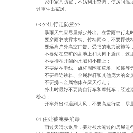
家中家具防霉，不妨利用空调，使房间温度
过重生出霉斑。
外出行走防意外
03
暴雨天气应尽量减少外出。在雷雨中行走
要穿雨衣或撑木柄、竹柄雨伞，不要撑铁
要远离户外高空广告、受损的电力设施等
不要站在空旷的高地上和大树下避雨，这
不要待在开阔的水域和小船上；
不要站在电线、旗杆周围和草堆、帐篷等
不要靠近铁轨、金属栏杆和其他庞大的金
不要携带金属物体在露天行走；
外出时最好不要骑自行车和摩托车；经过
松动；
开车外出时遇到大风，不要高速行驶，尽
住处被淹要消毒
04
雨过天晴水退后，要对被水淹过的房屋进