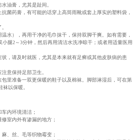
防水油膏，尤其是趾间。
上抗菌药膏，有可能的话穿上高筒雨靴或套上厚实的塑料袋，
了。
用温水），再用干净的毛巾抹干，保持双脚干爽。如有需要，
泡双小腿2～3分钟，然后再用清洁水洗净晾干；或者用适量医用
症状，请及时就医，尤其是本来就有足癣或其他皮肤病的患
应注意保持足部卫生。
在包里准备一双更保暖的鞋子以及棉袜。脚部淋湿后，可在第
鞋袜以保暖。
和车内环境清洁；
维修室内外有渗漏的地方；
、麻、丝、毛等织物霉变；