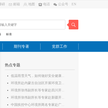
障碍
邮箱
地图
电话
公众号
EN
毒
标准
期刊专著
党群工作
热点专题
低温雨雪天气，如何做好安全健康...
环境所赴内蒙古自治区开展环境卫...
环境所张伟副所长等专家赴四川开...
环境所张伟副所长等专家赴新疆开...
中国疾控中心环境所两名专家赴广...