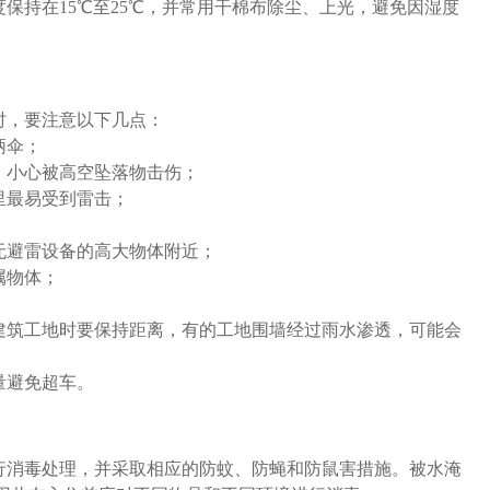
保持在15℃至25℃，并常用干棉布除尘、上光，避免因湿度
时，要注意以下几点：
柄伞；
，小心被高空坠落物击伤；
里最易受到雷击；
无避雷设备的高大物体附近；
属物体；
建筑工地时要保持距离，有的工地围墙经过雨水渗透，可能会
量避免超车。
行消毒处理，并采取相应的防蚊、防蝇和防鼠害措施。被水淹