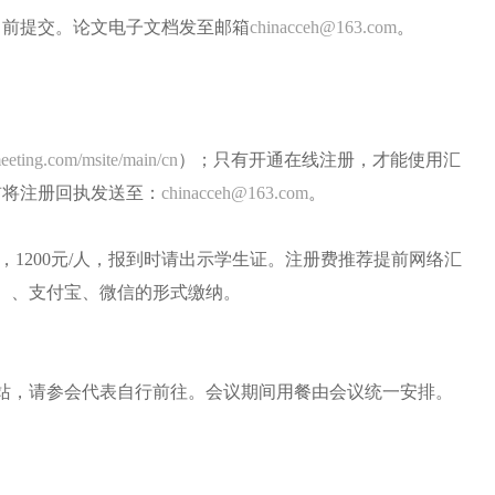
日前提交。
论文电子文档发至邮箱
chinacceh@163.com
。
meeting.com/msite/main/cn
）；只有开通
在线注册，才能使用汇
日前将注册回执发送至：
chinacceh@163.com
。
，
1200
元
/
人，报到时请出示学生证
。
注册
费
推荐提前网络汇
）、支付宝、微信
的形式
缴纳
。
，请参会代表自行前往。会议期间用餐由会议统一安排。