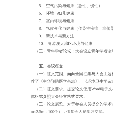
5、
空气污染与健康（急性、慢性）
6、
环境与妇儿健康
7、
室内环境与健康
8、
气候变化与健康（传染性疾病、非传
9、
新技术与新方法
10、
粤港澳大湾区环境与健康
（三）青年学者论坛：大会设立青年学者论
五、会议征文
（一）征文范围。面向全国征集与大会主题
荐至
《中华预防医学杂志》、
《环境卫生学杂
（二）征文要求。提交论文使用Word电子文档
体格式参照
大会征文格式要求
。
（
三
）
论文展览。对于参会人员提交的学术论
m
×
2.5m
，100个），供参会人员学习交流。