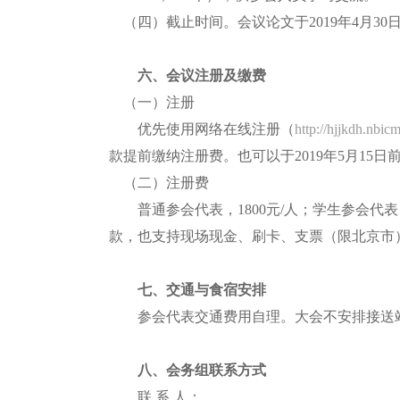
（
四
）截止时间
。会议论文于
201
9
年
4
月
30
六
、会议注册
及缴费
（一）注册
优先使用网络在线注册（
http://hjjkdh.nbic
款
提前
缴纳注册费
。也可以于2019年5月15
（二）注册费
普通参会代表，
1800
元
/
人；学生参会代表
款，也支持现场现金、刷卡、支票（限北京市
七、交通与食宿安排
参会代表交通费用自理。大会不安排接送站
八
、会务组联系方式
联
系
人：