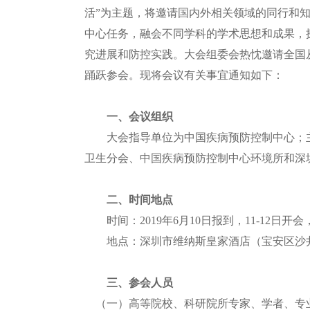
活”为主题，
将邀请国内外相关领域的同行和
中心任务，
融会不同学科的学术
思想和成果
，
究进展和防控实践
。
大会
组委会热忱邀请全国
踊跃参会。现将会议有关事宜通知如下：
一、会议组织
大会指导单位为中国疾病预防控制中心；
卫生分会
、
中国疾病预防控制中心环境所
和
深
二、
时间地点
时间：
2019
年
6
月
1
0
日报到，
1
1
-12
日开会
地点：深圳市维纳斯皇家酒店（宝安区沙井镇
三、参会人员
（一）高等院校、科研院所专家、学者、专