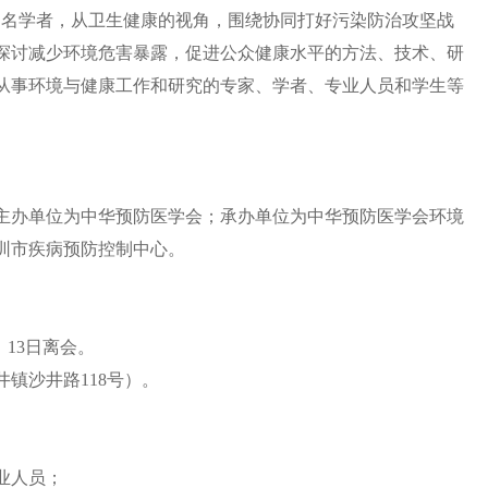
知名
学者
，
从卫生健康的视角，围绕协同打好污染防治攻坚战
探讨减少环境危害
暴露
，促进
公众
健康水平
的方法、技术、研
从事环境与健康工作和研究的专家、学者、专业人员和学生
等
主办
单位为
中华预防医学会
；承办单位为
中华预防医学会环境
圳市疾病预防控制中心
。
，1
3
日离会
。
沙井路118号）。
业人员；