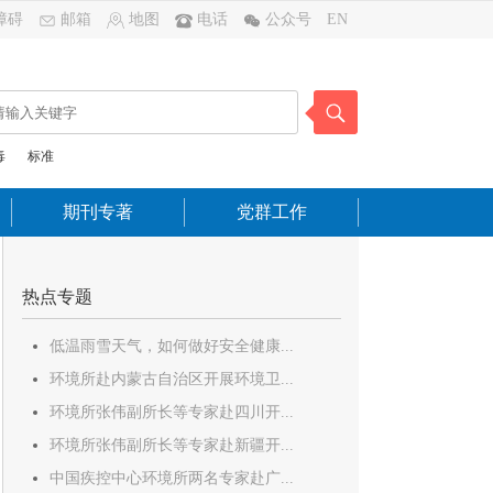
障碍
邮箱
地图
电话
公众号
EN
毒
标准
期刊专著
党群工作
热点专题
低温雨雪天气，如何做好安全健康...
环境所赴内蒙古自治区开展环境卫...
环境所张伟副所长等专家赴四川开...
环境所张伟副所长等专家赴新疆开...
中国疾控中心环境所两名专家赴广...