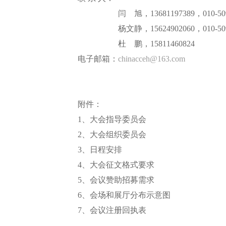
闫
旭
，
13681197389
，0
10
-
50
杨文静
，
15624902060
，0
10
-
50
杜 鹏，
15811460824
电子邮箱：
chinacceh@163.com
附件
：
1、大会指导委员会
2、大会组织委员会
3、日程安排
4、大会征文格式要求
5、会议赞助招募需求
6、会场和展厅分布示意图
7
、会议注册回执表