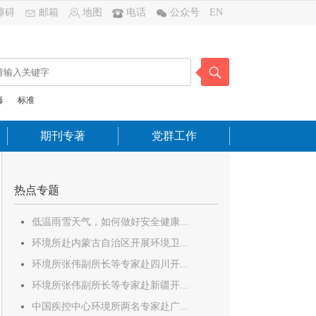
障碍
邮箱
地图
电话
公众号
EN
毒
标准
期刊专著
党群工作
热点专题
低温雨雪天气，如何做好安全健康...
环境所赴内蒙古自治区开展环境卫...
环境所张伟副所长等专家赴四川开...
环境所张伟副所长等专家赴新疆开...
中国疾控中心环境所两名专家赴广...