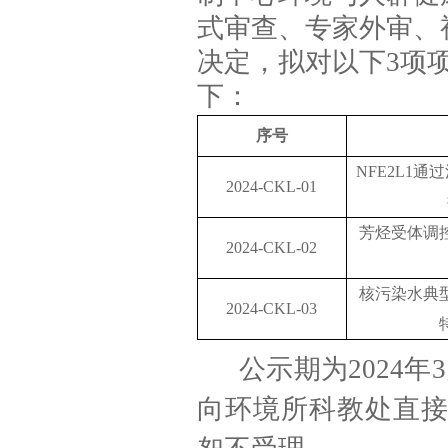
式审查、专家外审、
决定，拟对以下
3
项
下：
序号
NFE2L1
通过
202
4
-CKL-01
芳烃受体调
202
4
-CKL-02
核污染水典
202
4
-CKL-03
公示期为
202
4
年
3
向环境所科教处直