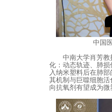
中国
中南大学肖芳教授
化：动态轨迹、肺损
入纳米塑料后在肺部
其机制与巨噬细胞活
向抗氧剂有望成为微