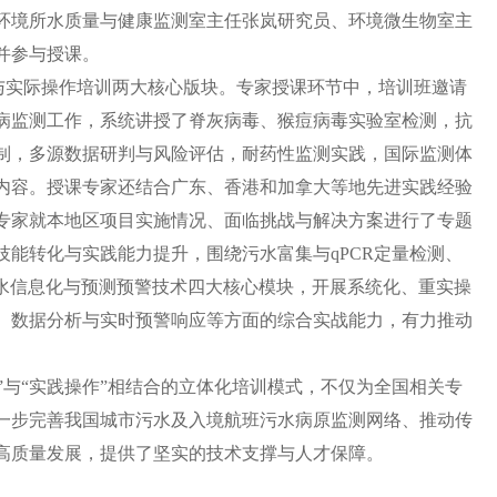
环境所水质量与健康监测室主任张岚研究员、环境微生物室主
并参与授课。
与实际操作培训两大核心版块。
专家授课环节中，培训班邀请
病监测工作，系统讲授了脊灰病毒、猴痘病毒实验室检测，抗
制，多源数据研判与风险评估，耐药性监测实践，国际监测体
内容。授课专家还结合广东、香港和加拿大等地先进实践经验
专家就本地区项目实施情况、面临挑战与解决方案进行了专题
能转化与实践能力提升，围绕污水富集与qPCR定量检测、
污水信息化与预测预警技术四大核心模块，开展系统化、重实操
、数据分析与实时预警响应等方面的综合实战能力，有力推动
”与“实践操作”相结合的立体化培训模式，不仅为全国相关专
一步完善我国城市污水及入境航班污水病原监测网络、推动传
高质量发展，提供了坚实的技术支撑与人才保障。