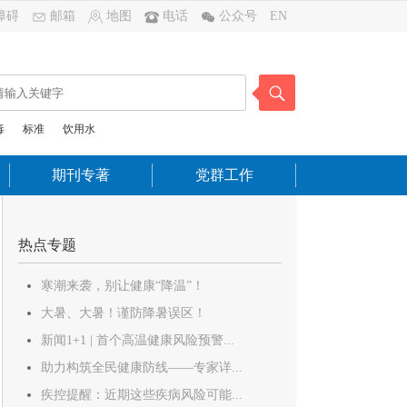
障碍
邮箱
地图
电话
公众号
EN
毒
标准
饮用水
期刊专著
党群工作
热点专题
寒潮来袭，别让健康“降温”！
大暑、大暑！谨防降暑误区！
新闻1+1 | 首个高温健康风险预警...
助力构筑全民健康防线——专家详...
疾控提醒：近期这些疾病风险可能...