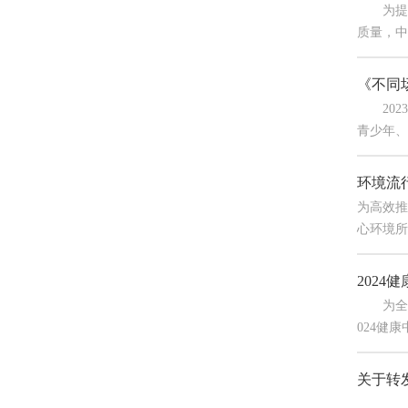
为提高
质量，中
《不同
2023
青少年、
环境流
为高效推
心环境所
202
为全面学
024健
关于转