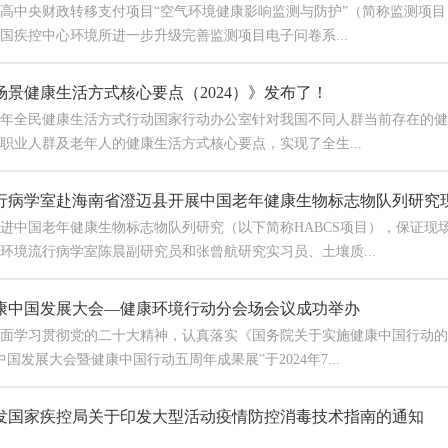
中央财政转移支付项目“空气环境健康影响监测与防护”（简称监测项目
国疾控中心环境所进一步升级完善监测项目电子问卷系...
场景健康生活方式核心要点（2024）》发布了！
年全民健康生活方式行动国家行动办公室针对我国不同人群当前存在的健
职业人群及老年人的健康生活方式核心要点，实现了全生...
行病学室赴海南省澄迈县开展中国老年健康生物标志物队列研究
进中国老年健康生物标志物队列研究（以下简称HABCS项目），保证现场
环境流行病学室陈晨副研究员和张曾航研究实习员、土壤质...
4健康中国发展大会—健康环境行动分会场会议成功举办
习贯彻党的二十大精神，认真落实《国务院关于实施健康中国行动的意见》《
康中国发展大会暨健康中国行动五周年成果展”于2024年7...
发国家疾控局关于印发大型活动疫情防控消毒技术指南的通知