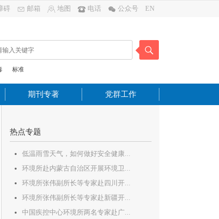
障碍
邮箱
地图
电话
公众号
EN
毒
标准
期刊专著
党群工作
热点专题
低温雨雪天气，如何做好安全健康...
环境所赴内蒙古自治区开展环境卫...
环境所张伟副所长等专家赴四川开...
环境所张伟副所长等专家赴新疆开...
中国疾控中心环境所两名专家赴广...