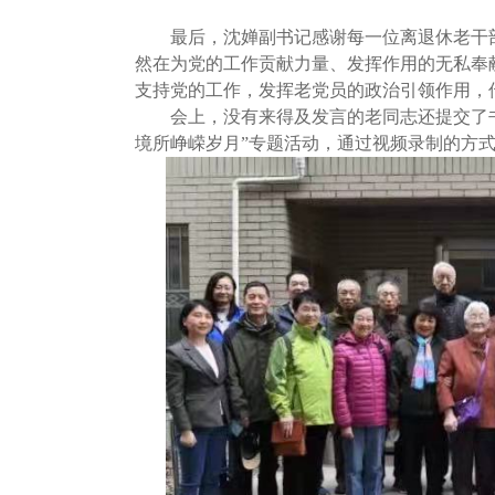
最后，沈婵副书记感谢每一位离退休老干
然在为党的工作贡献力量、发挥作用的无私奉
支持党的工作，发挥老党员的政治引领作用，
会上，没有来得及发言的老同志还提交了
境所峥嵘岁月”专题活动，通过视频录制的方