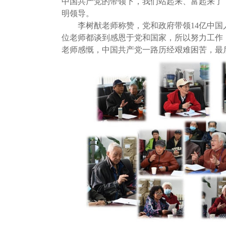
中国共产党的带领下，我们站起来、富起来了
明领导。
李树猷老师称赞，党和政府带领14亿中
位老师都谈到感恩于党和国家，所以努力工作
老师感慨，中国共产党一路历经艰难困苦，最