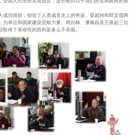
，全国人民全部实现脱贫，这些都归功于我们的党和政府的英
国人成功脱贫，创造了人类减贫史上的奇迹。梁超轲和郎文儒两
，为单位和国家建设贡献力量。周自林、潘顺昌及王俊起三位
后取得了革命性的胜利是多么不容易。