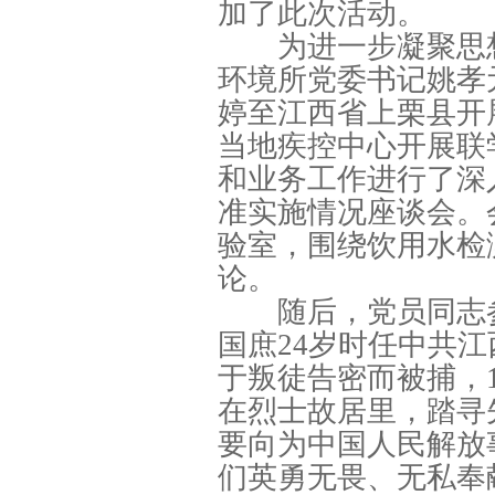
加了此次活动。
为进一步凝聚思想
环境所党委书记姚孝
婷至江西省上栗县开
当地疾控中心开展联
和业务工作进行了深
准实施情况座谈会。
验室，围绕饮用水检
论。
随后，党员同志参
国庶24岁时任中共
于叛徒告密而被捕，1
在烈士故居里，踏寻
要向为中国人民解放
们英勇无畏、无私奉