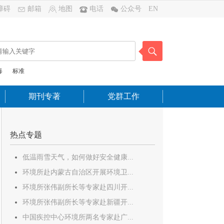
障碍
邮箱
地图
电话
公众号
EN
毒
标准
期刊专著
党群工作
热点专题
低温雨雪天气，如何做好安全健康...
环境所赴内蒙古自治区开展环境卫...
环境所张伟副所长等专家赴四川开...
环境所张伟副所长等专家赴新疆开...
中国疾控中心环境所两名专家赴广...