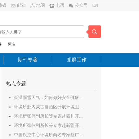
障碍
邮箱
地图
电话
公众号
EN
毒
标准
期刊专著
党群工作
热点专题
低温雨雪天气，如何做好安全健康...
环境所赴内蒙古自治区开展环境卫...
环境所张伟副所长等专家赴四川开...
环境所张伟副所长等专家赴新疆开...
中国疾控中心环境所两名专家赴广...