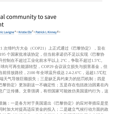
 21 次缔约方大会（COP21）上正式通过《巴黎协定》，旨在
195 个国家批准该协定，但当前承诺仍不足以实现《巴黎协
控制在不超过工业化前水平以上 2°C，争取不超过1.5°C。
全球向可再生能源转型，COP29 会议设立损失与损害基金，但
路径，2100 年全球温升或达 2.4-2.6°C，远超1.5℃红
，极端天气导致巨额损失；三是缺乏具约束力的惩罚机制；四是
巴黎协定》更加剧这一不确定性；五是存在包括政治因素在内
息广泛传播。文章强调，有些国家可能效仿美国退约行为，这
施：一是各方对于美国退出《巴黎协定》的应对举措应是坚
同时加大对提高适应资金的投入；二是建立气候行动方面的政