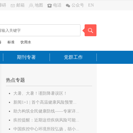
障碍
邮箱
地图
电话
公众号
EN
毒
标准
饮用水
期刊专著
党群工作
热点专题
大暑、大暑！谨防降暑误区！
新闻1+1 | 首个高温健康风险预警...
助力构筑全民健康防线——专家详...
疾控提醒：近期这些疾病风险可能...
中国疾控中心环境所段弘扬，胡小...