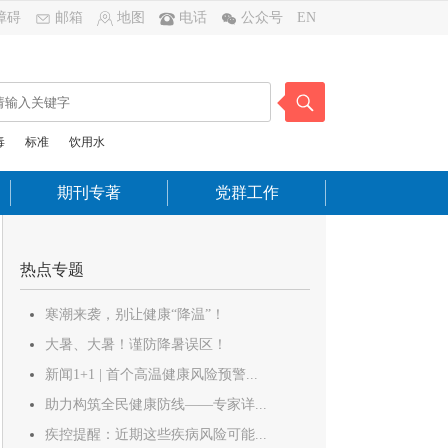
障碍
邮箱
地图
电话
公众号
EN
毒
标准
饮用水
期刊专著
党群工作
热点专题
寒潮来袭，别让健康“降温”！
大暑、大暑！谨防降暑误区！
新闻1+1 | 首个高温健康风险预警...
助力构筑全民健康防线——专家详...
疾控提醒：近期这些疾病风险可能...