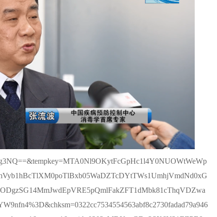
zI5OTg3NQ==&tempkey=MTA0Nl9OKytFcGpHc1l4Y0NUOWtWeWp
mVyb1hBcTlXM0poTlBxb05WaDZTcDYtTWs1UmhjVmdNd0xG
DgzSG14MmJwdEpVRE5pQmlFakZFT1dMbk81cThqVDZwa
9nfn4%3D&chksm=0322cc7534554563abf8c2730fadad79a946