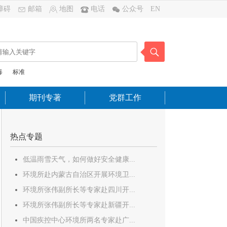
障碍
邮箱
地图
电话
公众号
EN
毒
标准
期刊专著
党群工作
热点专题
低温雨雪天气，如何做好安全健康...
环境所赴内蒙古自治区开展环境卫...
环境所张伟副所长等专家赴四川开...
环境所张伟副所长等专家赴新疆开...
中国疾控中心环境所两名专家赴广...