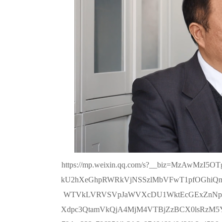
https://mp.weixin.qq.com/s?__biz=MzAwM
kU2hXeGhpRWRkVjNSSzlMbVFwT1pfOGhiQ
WTVkLVRVSVpJaWVXcDU1WktEcGExZnNpO
Xdpc3QtamVkQjA4MjM4VTBjZzBCX0lsRzM5YW