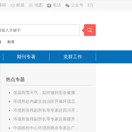
障碍
邮箱
地图
电话
公众号
EN
毒
标准
期刊专著
党群工作
热点专题
低温雨雪天气，如何做好安全健康...
环境所赴内蒙古自治区开展环境卫...
环境所张伟副所长等专家赴四川开...
环境所张伟副所长等专家赴新疆开...
中国疾控中心环境所两名专家赴广...