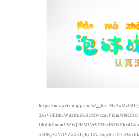
https://mp.weixin.qq.com/s?__biz=MzAwMz
Z6eVNERk1Wd1RkZGdORWxza0FiSmM0REJsS
UhtbkVmanVWWjJKM1VrVENnelB5WFhvdGdm
bEllRjJOVHVZX2d3cjkyT2UtZnpRfn4%3D&chksm