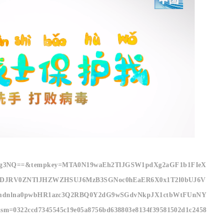
I5OTg3NQ==&tempkey=MTA0N19waEh2TlJGSW1pdXg2aGF1b1FIeX
DJRV0ZNTlJHZWZHSUJ6MzB3SGNoc0hEaER6X0x1T2l0bUJ6V
dnlna0pwbHR1azc3Q2RBQ0Y2dG9wSGdvNkpJX1ctbWtFUnNY
=0322ccd7345545c19e05a8756bd638803e8134f39581502d1c2458