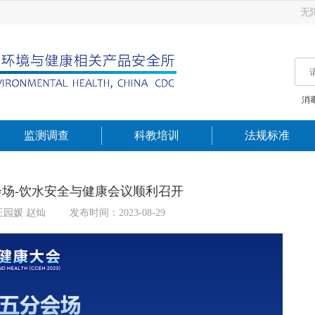
无
消
监测调查
科教培训
法规标准
五分会场-饮水安全与健康会议顺利召开
王园媛 赵灿
发布时间：2023-08-29