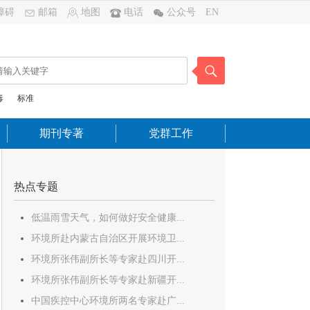
障碍
邮箱
地图
电话
公众号
EN
毒
标准
期刊专著
党群工作
热点专题
低温雨雪天气，如何做好安全健康...
环境所赴内蒙古自治区开展环境卫...
环境所张伟副所长等专家赴四川开...
环境所张伟副所长等专家赴新疆开...
中国疾控中心环境所两名专家赴广...