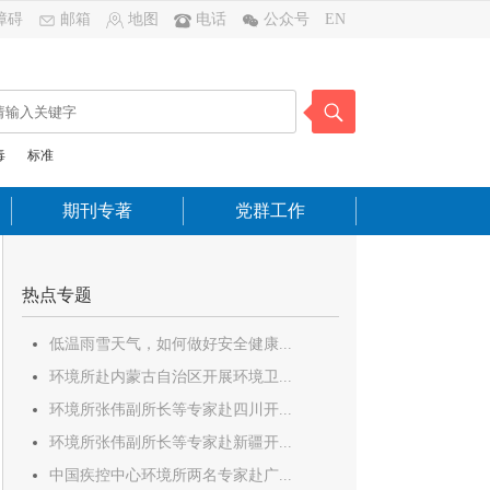
障碍
邮箱
地图
电话
公众号
EN
毒
标准
期刊专著
党群工作
热点专题
低温雨雪天气，如何做好安全健康...
环境所赴内蒙古自治区开展环境卫...
环境所张伟副所长等专家赴四川开...
环境所张伟副所长等专家赴新疆开...
中国疾控中心环境所两名专家赴广...