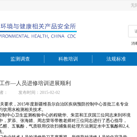
无
消
监测调查
科教培训
法规标准
工作—人员进修培训进展顺利
者：
发布时间：2015-02-02
求，2015年度新疆维吾尔自治区疾病预防控制中心首批三名专业
习饮用水检测相关技术。
防控制中心卫生监测检验中心的程晓华、朱芸和王庆国三位同志来到环境
中，罗添、张海婧、周志荣等带教老师对三位同志进行了悉心指导，
醛、五氯酚，气质联用仪吹扫捕集前处理方法测定水中五氯酚和2,4,
法。