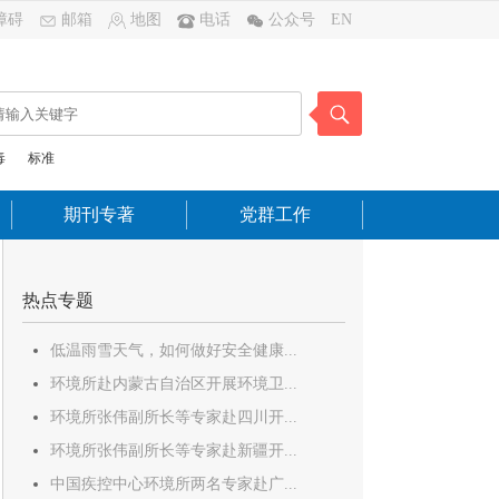
障碍
邮箱
地图
电话
公众号
EN
毒
标准
期刊专著
党群工作
热点专题
低温雨雪天气，如何做好安全健康...
环境所赴内蒙古自治区开展环境卫...
环境所张伟副所长等专家赴四川开...
环境所张伟副所长等专家赴新疆开...
中国疾控中心环境所两名专家赴广...