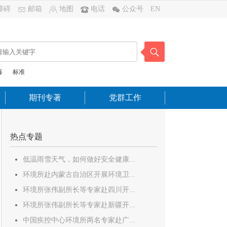
障碍
邮箱
地图
电话
公众号
EN
毒
标准
期刊专著
党群工作
热点专题
低温雨雪天气，如何做好安全健康...
环境所赴内蒙古自治区开展环境卫...
环境所张伟副所长等专家赴四川开...
环境所张伟副所长等专家赴新疆开...
中国疾控中心环境所两名专家赴广...