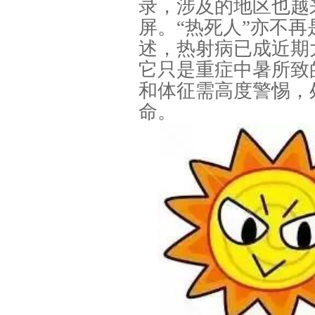
录，涉及的地区也越
屏。“热死人”亦不
述，热射病已成近期
它只是重症中暑所致
和体征需高度警惕，
命。