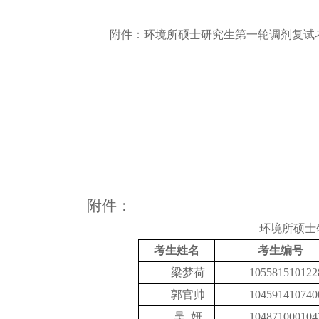
附件：环境所硕士研究生第一轮调剂复试
附件：
环境所硕士
考生姓名
考生编号
梁梦荷
105581510122
郭官帅
104591410740
吴 妍
104871000104