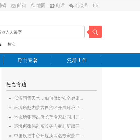
障碍
邮箱
地图
电话
公众号
EN
毒
标准
期刊专著
党群工作
热点专题
低温雨雪天气，如何做好安全健康...
环境所赴内蒙古自治区开展环境卫...
环境所张伟副所长等专家赴四川开...
环境所张伟副所长等专家赴新疆开...
中国疾控中心环境所两名专家赴广...