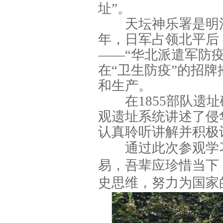
址”。
天坛神乐署是明清
年，日军占领北平后
——“华北派遣军防
在“卫生防疫”的招
和生产。
在
1855
部队遗址
观遗址系统讲述了侵
认真聆听讲解并积极
通过此次参观学习
易，吾辈应珍惜当下
史思维，努力为国家