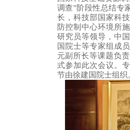
调查”阶段性总结专
长，科技部国家科
防控制中心环境所
研究员等领导，中
国院士等专家组成
元副所长等课题负责
式参加此次会议。
节由徐建国院士组织