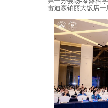
第一分会场-暴露科学
雷迪森铂丽大饭店一层