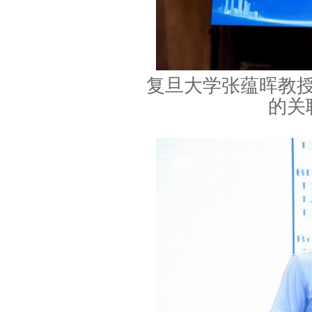
复旦大学张蕴晖教
的关