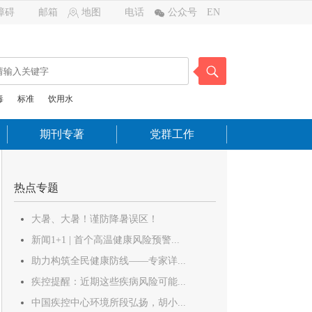
障碍
邮箱
地图
电话
公众号
EN
毒
标准
饮用水
期刊专著
党群工作
热点专题
大暑、大暑！谨防降暑误区！
新闻1+1 | 首个高温健康风险预警...
助力构筑全民健康防线——专家详...
疾控提醒：近期这些疾病风险可能...
中国疾控中心环境所段弘扬，胡小...