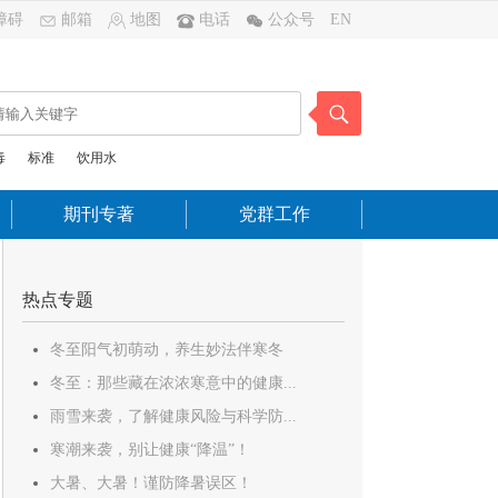
障碍
邮箱
地图
电话
公众号
EN
毒
标准
饮用水
期刊专著
党群工作
热点专题
冬至阳气初萌动，养生妙法伴寒冬
冬至：那些藏在浓浓寒意中的健康...
雨雪来袭，了解健康风险与科学防...
寒潮来袭，别让健康“降温”！
大暑、大暑！谨防降暑误区！