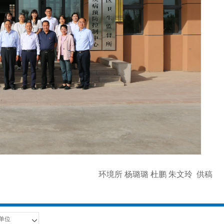
环境所 杨璐璐 杜鹏 朱文玲 供稿